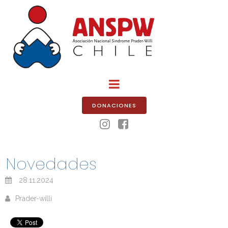
DONACIONES


Novedades
28.11.2024
Prader-willi