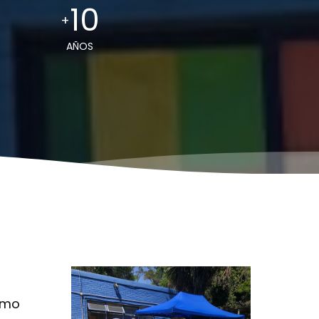
10
+
AÑOS
como