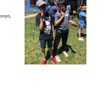
poyo,