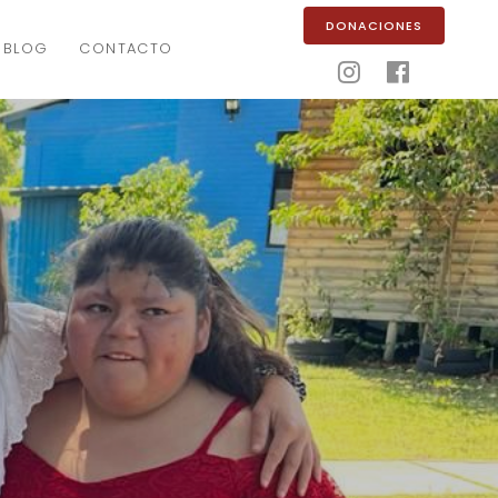
DONACIONES
BLOG
CONTACTO

